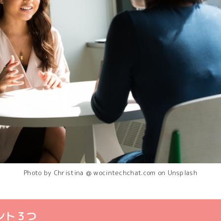
Photo by Christina @ wocintechchat.com on Unsplash
ント３つ