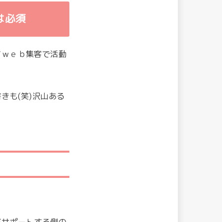
は必須
てｗｅｂ集客で活動
きも(笑)沢山ある
がサポートする側の