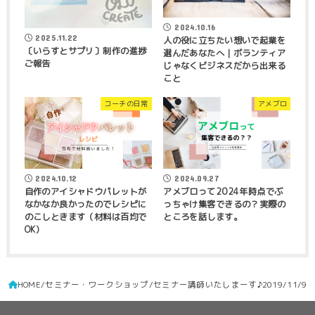
2024.10.16
2025.11.22
人の役に立ちたい想いで起業を
〔いらすとサプリ〕制作の進捗
選んだあなたへ｜ボランティア
ご報告
じゃなくビジネスだから出来る
こと
コーチの日常
アメブロ
2024.10.12
2024.09.27
自作のアイシャドウパレットが
アメブロって2024年時点でぶ
なかなか良かったのでレシピに
っちゃけ集客できるの？実際の
のこしときます（材料は百均で
ところを話します。
OK）
HOME
セミナー・ワークショップ
セミナー講師いたしまーす♪2019/11/9