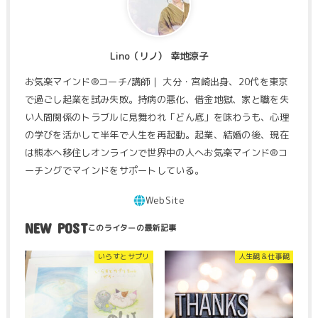
Lino（リノ） 幸地涼子
お気楽マインド®コーチ/講師｜ 大分・宮崎出身、20代を東京
で過ごし起業を試み失敗。持病の悪化、借金地獄、家と職を失
い人間関係のトラブルに見舞われ「どん底」を味わうも、心理
の学びを活かして半年で人生を再起動。起業、結婚の後、現在
は熊本へ移住しオンラインで世界中の人へお気楽マインド®コ
ーチングでマインドをサポートしている。
NEW POST
いらすとサプリ
人生観＆仕事観