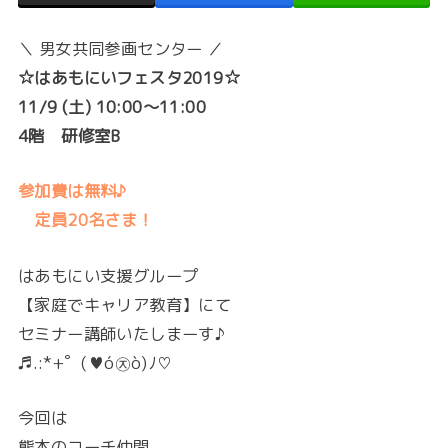
＼ 男女共同参画センター ／
☆はあもにいフェスタ2019☆
11/9 (土) 10:00〜11:00
4階 研修室B
参加費は無料♪
定員20名さま！
はあもにい支援グループ
【家庭でキャリア教育】にて
セミナー講師いたしまーす♪
♬.:*+゜(♥ó㉨ò)ﾉ♡
今回は
熊本のコーチ仲間