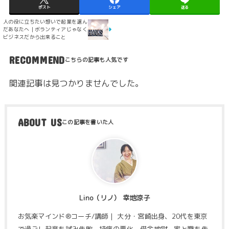
ポスト
シェア
送る
人の役に立ちたい想いで起業を選ん
だあなたへ｜ボランティアじゃなく
ビジネスだから出来ること
RECOMMEND
関連記事は見つかりませんでした。
ABOUT US
Lino（リノ） 幸地涼子
お気楽マインド®コーチ/講師｜ 大分・宮崎出身、20代を東京
で過ごし起業を試み失敗。持病の悪化、借金地獄、家と職を失