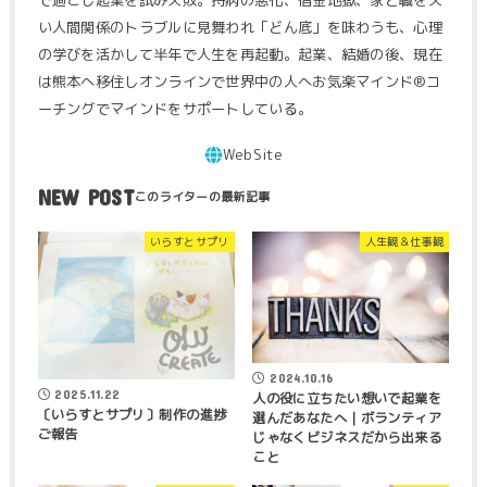
い人間関係のトラブルに見舞われ「どん底」を味わうも、心理
の学びを活かして半年で人生を再起動。起業、結婚の後、現在
は熊本へ移住しオンラインで世界中の人へお気楽マインド®コ
ーチングでマインドをサポートしている。
NEW POST
いらすとサプリ
人生観＆仕事観
2024.10.16
2025.11.22
人の役に立ちたい想いで起業を
〔いらすとサプリ〕制作の進捗
選んだあなたへ｜ボランティア
ご報告
じゃなくビジネスだから出来る
こと